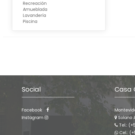
Recreación
Amueblada
Lavandería
Piscina
Social
Casa 
Facebook
Montevid
Instagram
Solano 
Tel.: (+
Cel.: (