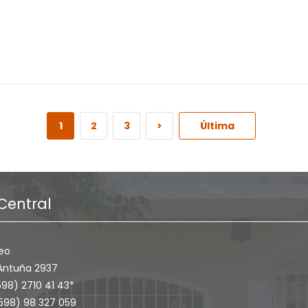
1
2
3
>
Última
Central
eo
Antuña 2937
598) 2710 41 43*
+598) 98 327 059