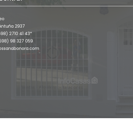
eo
Antuña 2937
598) 2710 41 43*
+598) 98 327 059
ossanabonora.com
Powered by