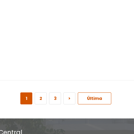
1
2
3
>
Última
Central