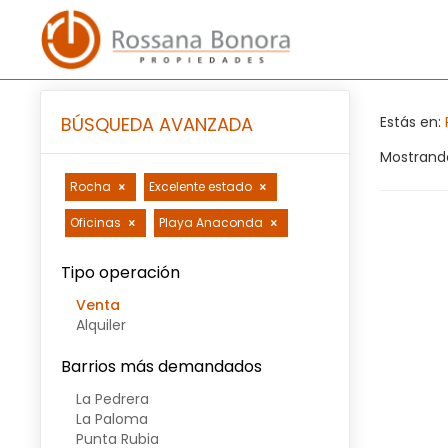
BÚSQUEDA AVANZADA
Estás en:
Mostrando
Rocha
Excelente estado
Oficinas
Playa Anaconda
Tipo operación
Venta
Alquiler
Barrios más demandados
La Pedrera
La Paloma
Punta Rubia