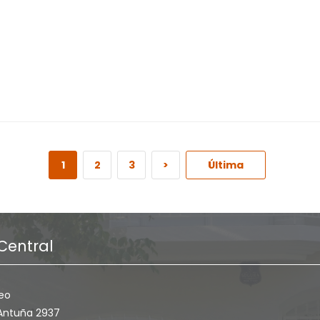
1
2
3
>
Última
Central
eo
Antuña 2937