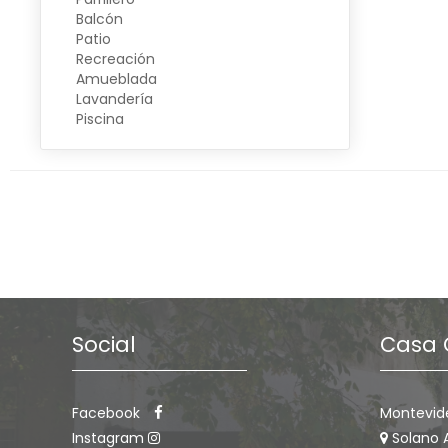
Balcón
Patio
Recreación
Amueblada
Lavandería
Piscina
Social
Casa 
Facebook
Montevid
Instagram
Solano 