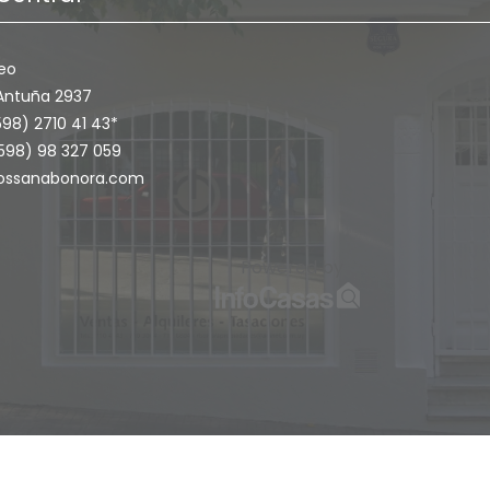
eo
Antuña 2937
598) 2710 41 43*
+598) 98 327 059
ossanabonora.com
Powered by