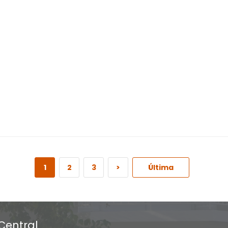
1
2
3
>
Última
Central