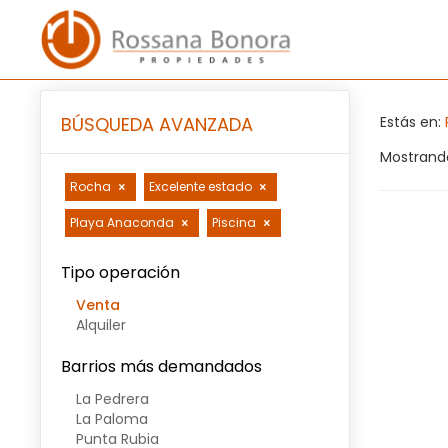
BÚSQUEDA AVANZADA
Estás en:
Mostrando
Rocha
Excelente estado
Playa Anaconda
Piscina
Tipo operación
Venta
Alquiler
Barrios más demandados
La Pedrera
La Paloma
Punta Rubia