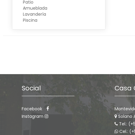
Patio
Amueblada
Lavandería
Piscina
Social
Casa 
Facebook
Montevid
Instagram
Solano 
Tel.: (+
Cel.: (