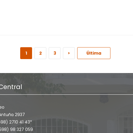
1
2
3
>
Última
Central
eo
Antuña 2937
598) 2710 41 43*
+598) 98 327 059