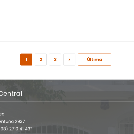
1
2
3
>
Última
Central
eo
Antuña 2937
598) 2710 41 43*