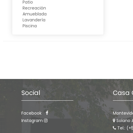
Patio
Recreación
Amueblada
Lavandería
Piscina
Social
Casa 
Facebook
Montevid
Instagram
Solano 
Tel.: (+