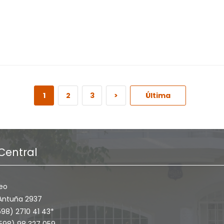
1
2
3
>
Última
Central
eo
Antuña 2937
598) 2710 41 43*