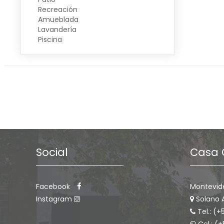
Recreación
Amueblada
Lavandería
Piscina
Social
Casa 
Facebook
Montevid
Instagram
Solano 
Tel.: (+