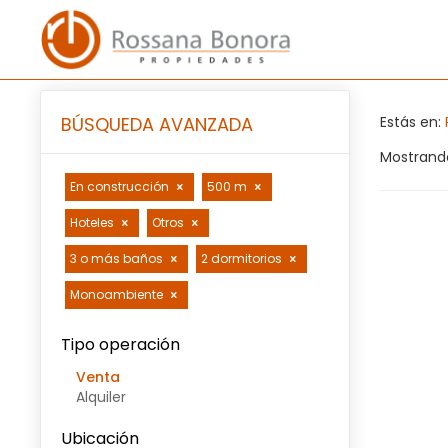
BÚSQUEDA AVANZADA
Estás en:
Mostrando
En construcción
500 m
Hoteles
Otros
3 o más baños
2 dormitorios
Monoambiente
Tipo operación
Venta
Alquiler
Ubicación