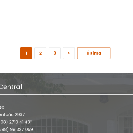
1
2
3
>
Última
Central
eo
Antuña 2937
598) 2710 41 43*
+598) 98 327 059