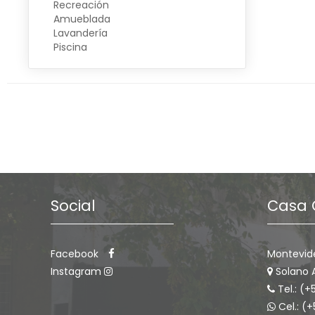
Recreación
Amueblada
Lavandería
Piscina
Social
Casa 
Facebook
Montevid
Instagram
Solano 
Tel.: (+
Cel.: (