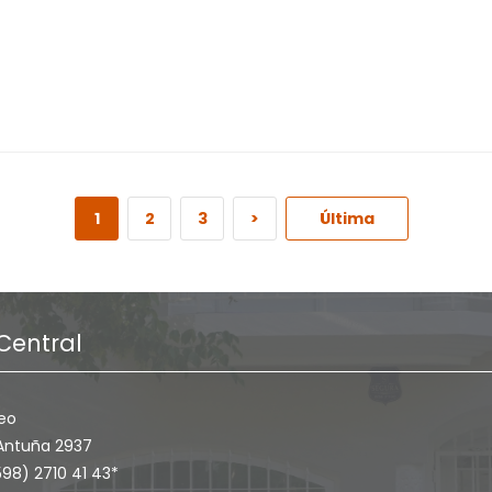
1
2
3
>
Última
Central
eo
Antuña 2937
598) 2710 41 43*