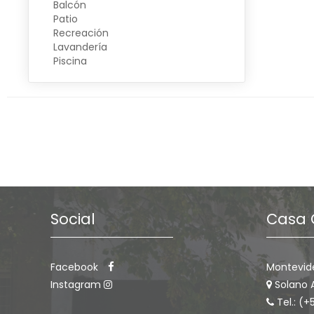
Balcón
Patio
Recreación
Lavandería
Piscina
Social
Casa 
Facebook
Montevid
Instagram
Solano 
Tel.: (+